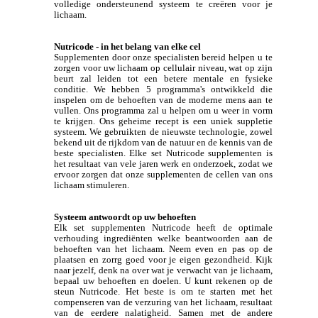
volledige ondersteunend systeem te creëren voor je
lichaam.
Nutricode - in het belang van elke cel
Supplementen door onze specialisten bereid helpen u te
zorgen voor uw lichaam op cellulair niveau, wat op zijn
beurt zal leiden tot een betere mentale en fysieke
conditie. We hebben 5 programma's ontwikkeld die
inspelen om de behoeften van de moderne mens aan te
vullen. Ons programma zal u helpen om u weer in vorm
te krijgen. Ons geheime recept is een uniek suppletie
systeem. We gebruikten de nieuwste technologie, zowel
bekend uit de rijkdom van de natuur en de kennis van de
beste specialisten. Elke set Nutricode supplementen is
het resultaat van vele jaren werk en onderzoek, zodat we
ervoor zorgen dat onze supplementen de cellen van ons
lichaam stimuleren.
Systeem antwoordt op uw behoeften
Elk set supplementen Nutricode heeft de optimale
verhouding ingrediënten welke beantwoorden aan de
behoeften van het lichaam. Neem even en pas op de
plaatsen en zorrg goed voor je eigen gezondheid. Kijk
naar jezelf, denk na over wat je verwacht van je lichaam,
bepaal uw behoeften en doelen. U kunt rekenen op de
steun Nutricode. Het beste is om te starten met het
compenseren van de verzuring van het lichaam, resultaat
van de eerdere nalatigheid. Samen met de andere